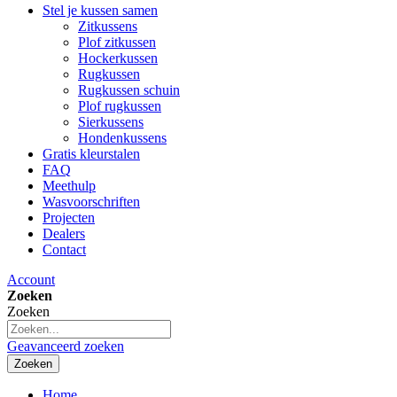
Stel je kussen samen
Zitkussens
Plof zitkussen
Hockerkussen
Rugkussen
Rugkussen schuin
Plof rugkussen
Sierkussens
Hondenkussens
Gratis kleurstalen
FAQ
Meethulp
Wasvoorschriften
Projecten
Dealers
Contact
Account
Zoeken
Zoeken
Geavanceerd zoeken
Zoeken
Home